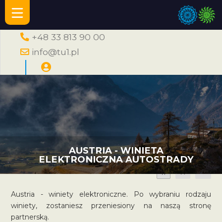
+48 33 813 90 00
info@tu1.pl
AUSTRIA - WINIETA
ELEKTRONICZNA AUTOSTRADY
A
A
A
Austria - winiety elektroniczne. Po wybraniu rodzaju
winiety, zostaniesz przeniesiony na naszą stronę
partnerską.