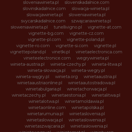
sloveniawinieta.pl
slovenskadalnice.com
slovinskadalnice.com
slowacja-winieta.pl
slowacjawinieta.pl
sloweniawinieta.pl
svycarskadalnice.com
szwajcariawinieta.pl
słoweniawinieta.pl
tunellivigno.pl
vignette-at.com
vignette-bg.com
vignette-cz.com
vignette-pl.com
vignette-poland.pl
vignette-ro.com
vignette-si.com
vignette.pl
vignettepoland.pl
vinetki.pl
vinietaelectronica.com
vinieteelectronice.com
wegrywinieta.pl
winieta-austria.pl
winieta-czechy.pl
winieta-litwa.pl
winieta-słowacja.pl
winieta-wegry.pl
winieta-węgry.pl
winieta.org
winietaaustria.pl
winietaaustriaonline.pl
winietaautostradowa.pl
winietabulgaria.pl
winietachorwacja.pl
winietaczechy.pl
winietaestonia.pl
winietalitwa.pl
winietalotwa.pl
winietamoldawia.pl
winietaonline.com
winietapolska.pl
winietarumunia.pl
winietaslovenia.pl
winietaslowacja.pl
winietaslowenia.pl
winietaszwajcaria.pl
winietasłowenia.pl