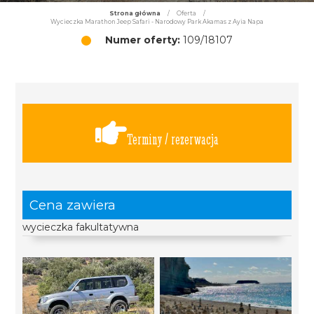
Strona główna
/
Oferta
/
Wycieczka Marathon Jeep Safari - Narodowy Park Akamas z Ayia Napa
Numer oferty:
109/18107
Terminy / rezerwacja
Cena zawiera
wycieczka fakultatywna