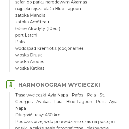
safari po parku narodowym Akamas
najpiękniejsza plaża Blue Lagoon
zatoka Manolis
zatoka Amfiteatr
łaźnie Afrodyty (10eur)
port Latchi
Polis
wodospad Kremiotis (opcjonalnie)
wioska Drusia
wioska Arodes
wioska Katikas
HARMONOGRAM WYCIECZKI
Trasa wycieczki: Ayia Napa - Pafos - Peia - St.
Georges - Avakas - Lara - Blue Lagoon - Polis - Ayia
Napa
Długość trasy: 460 km
Podczas przejazdu przewidziano czas na postoje i
posiłki, a także sesje fotograficzne i plażowanie