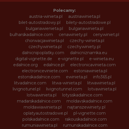
Polecamy:
austria-winieta.pl
austriawinieta.pl
bilet-autostradowy.pl
bilety-autostradowe.pl
bulgariawienieta.pl
bulgariawinieta.pl
bulharskadalnice.com
cenawiniety.pl
cenywiniet.pl
chorwacjawinieta.pl
czechy-winieta.pl
czechywinieta.pl
czechywiniety.pl
dalnicnipoplatky.com
dalnicniznamka.eu
digital-vignette.de
e-vignette.pl
e-winieta.eu
edalnice.org
edalnice.pl
electronicavinieta.com
electroniceviniete.com
estoniawinieta.pl
estonskadalnice.com
ewinieta.pl
info365.pl
litvadalnice.com
litwa-winieta.pl
litwawinieta.pl
livignotunel.pl
livignotunnel.com
lotvawinieta.pl
lotwawinieta.pl
lotysskadalnice.com
madarskadalnice.com
moldavskadalnice.com
moldawiawinieta.pl
najtanszewiniety.pl
oplatyautostradowe.pl
pl-vignette.com
polskadalnice.com
rakouskadalnice.com
rumuniawinieta.pl
rumunskadalnice.com