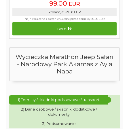
99.00
EUR
Promocja
:
-21.00
EUR
Najniższa cena z ostatnich 30 dni przed obniżką:
90.00 EUR
DALEJ
Wycieczka Marathon Jeep Safari
- Narodowy Park Akamas z Ayia
Napa
1) Terminy / składniki podstawowe / transport
2) Dane osobowe / składniki dodatkowe /
dokumenty
3) Podsumowanie