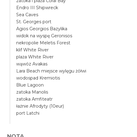
zatoka i plaża Coral Bay
Endro III Shipwreck
Sea Caves
St. Georges port
Agios Georgios Bazylika
widok na wyspę Geronisos
nekropolie Meletis Forest
klif White River
plaża White River
wąwóz Avakas
Lara Beach miejsce wylęgu żółwi
wodospad Kremiotis
Blue Lagoon
zatoka Manolis
zatoka Amfiteatr
łaźnie Afrodyty (10eur)
port Latchi
NOTA