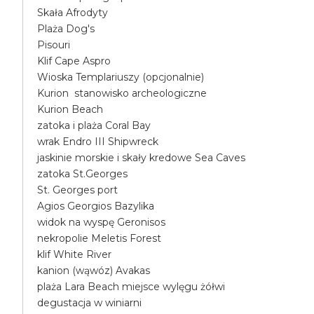
Skała Afrodyty
Plaża Dog's
Pisouri
Klif Cape Aspro
Wioska Templariuszy (opcjonalnie)
Kurion stanowisko archeologiczne
Kurion Beach
zatoka i plaża Coral Bay
wrak Endro III Shipwreck
jaskinie morskie i skały kredowe Sea Caves
zatoka St.Georges
St. Georges port
Agios Georgios Bazylika
widok na wyspę Geronisos
nekropolie Meletis Forest
klif White River
kanion (wąwóz) Avakas
plaża Lara Beach miejsce wylęgu żółwi
degustacja w winiarni