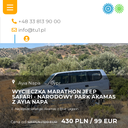
+48 33 813 90 00
info@tu1.pl
Ayia Napa
→
Cypr
WYCIECZKA MARATHON JEEP
SAFARI - NARODOWY PARK AKAMAS
Z AYIA NAPA
Najlepsze safari po Akamas z Blue Lagoon
430 PLN / 99 EUR
Cena od
521 PLN / 120 EUR