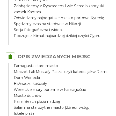
muzeum na Cyprze.
Zdobędziemy z Ryszardem Lwie Serce bizantyjski
zamek Kantara.
Odwiedzimy najbogatsze miasto portowe Kyrenię.
Spędzimy czas na starówce w Nikozji.
Sesja fotograficzna i wideo.
Poczujesz klimat najbardziej dzikiej części Cypru.
OPIS ZWIEDZANYCH MIEJSC
Famagusta stare miasto
Meczet Lali Mustafy Pasza, czyli katedra jakw Reims
Dom Wenecki
Bliźniacze kościoły
Weneckie mury obronne w Famaguście
Miasto duchów
Palm Beach plaża nadzieji
Salamina starożytne miasto (2.5 eur wstęp)
Iskele plaża