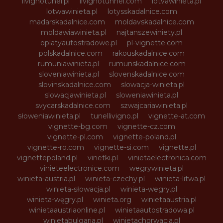
livignotunel.pl
livignotunnel.com
lotvawinieta.pl
lotwawinieta.pl
lotysskadalnice.com
madarskadalnice.com
moldavskadalnice.com
moldawiawinieta.pl
najtanszewiniety.pl
oplatyautostradowe.pl
pl-vignette.com
polskadalnice.com
rakouskadalnice.com
rumuniawinieta.pl
rumunskadalnice.com
sloveniawinieta.pl
slovenskadalnice.com
slovinskadalnice.com
slowacja-winieta.pl
slowacjawinieta.pl
sloweniawinieta.pl
svycarskadalnice.com
szwajcariawinieta.pl
słoweniawinieta.pl
tunellivigno.pl
vignette-at.com
vignette-bg.com
vignette-cz.com
vignette-pl.com
vignette-poland.pl
vignette-ro.com
vignette-si.com
vignette.pl
vignettepoland.pl
vinetki.pl
vinietaelectronica.com
vinieteelectronice.com
wegrywinieta.pl
winieta-austria.pl
winieta-czechy.pl
winieta-litwa.pl
winieta-słowacja.pl
winieta-wegry.pl
winieta-węgry.pl
winieta.org
winietaaustria.pl
winietaaustriaonline.pl
winietaautostradowa.pl
winietabulgaria.pl
winietachorwacja.pl