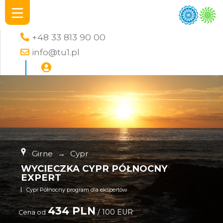
+48 33 813 90 00
info@tu1.pl
Girne
→
Cypr
WYCIECZKA CYPR PÓŁNOCNY
EXPERT
Cypr Północny program dla ekspertów
434 PLN
/ 100 EUR
Cena od