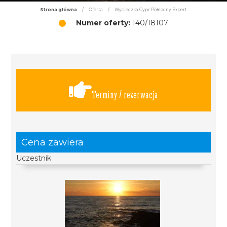
Strona główna
/
Oferta
/
Wycieczka Cypr Północny Expert
Numer oferty:
140/18107
Terminy / rezerwacja
Cena zawiera
Uczestnik