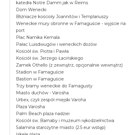
katedra Notre Damm jak w Reims
Dom Wenecki
Bliźniacze kościoły Joannitów i Templariuszy
Weneckie mury obronne w Famaguście - wyjście na
port
Plac Namika Kemala
Pałac Luisdwugów i weneckich dożów
Kościół św. Piotra i Pawła
Kościół św. Jerzego Łacińskiego
Zamek Othello (z zewnątrz, opcjonalnie wewnątrz)
Stadion w Famaguście
Bastion w Famaguście
Trzy bramy weneckie do Famagusty
Miasto duchów - Varosha
Urbex, czyli zespół miejski Varoha
Plaża Varosha
Palm Beach plaża nadziei
Kościół św. Barnaby i muzeum rękodzielnictwa
Salamina starożytne miasto (2.5 eur wstęp)
Iskele plaża