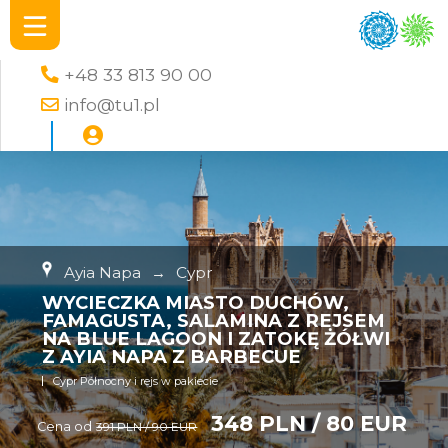
+48 33 813 90 00
info@tu1.pl
Ayia Napa
→
Cypr
WYCIECZKA MIASTO DUCHÓW,
FAMAGUSTA, SALAMINA Z REJSEM
NA BLUE LAGOON I ZATOKĘ ŻÓŁWI
Z AYIA NAPA Z BARBECUE
Cypr Północny i rejs w pakiecie
348 PLN / 80 EUR
Cena od
391 PLN / 90 EUR