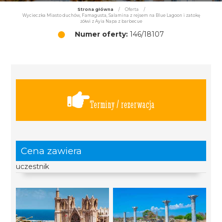
Strona główna
/
Oferta
/
Wycieczka Miasto duchów, Famagusta, Salamina z rejsem na Blue Lagoon i zatokę
żółwi z Ayia Napa z barbecue
Numer oferty:
146/18107
Terminy / rezerwacja
Cena zawiera
uczestnik