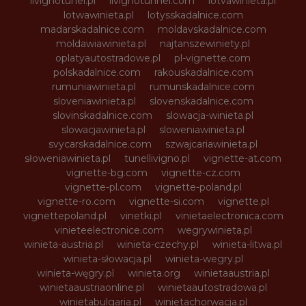
livignotunel.pl
livignotunnel.com
lotvawinieta.pl
lotwawinieta.pl
lotysskadalnice.com
madarskadalnice.com
moldavskadalnice.com
moldawiawinieta.pl
najtanszewiniety.pl
oplatyautostradowe.pl
pl-vignette.com
polskadalnice.com
rakouskadalnice.com
rumuniawinieta.pl
rumunskadalnice.com
sloveniawinieta.pl
slovenskadalnice.com
slovinskadalnice.com
slowacja-winieta.pl
slowacjawinieta.pl
sloweniawinieta.pl
svycarskadalnice.com
szwajcariawinieta.pl
słoweniawinieta.pl
tunellivigno.pl
vignette-at.com
vignette-bg.com
vignette-cz.com
vignette-pl.com
vignette-poland.pl
vignette-ro.com
vignette-si.com
vignette.pl
vignettepoland.pl
vinetki.pl
vinietaelectronica.com
vinieteelectronice.com
wegrywinieta.pl
winieta-austria.pl
winieta-czechy.pl
winieta-litwa.pl
winieta-słowacja.pl
winieta-wegry.pl
winieta-węgry.pl
winieta.org
winietaaustria.pl
winietaaustriaonline.pl
winietaautostradowa.pl
winietabulgaria.pl
winietachorwacja.pl