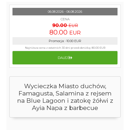
06.08.2026 - 06.08.2026
CENA
90.00
EUR
80.00
EUR
Promocja
:
-10.00
EUR
Najniższa cena z ostatnich 30 dni przed obniżką:
80.00 EUR
DALEJ
Wycieczka Miasto duchów,
Famagusta, Salamina z rejsem
na Blue Lagoon i zatokę żółwi z
Ayia Napa z barbecue