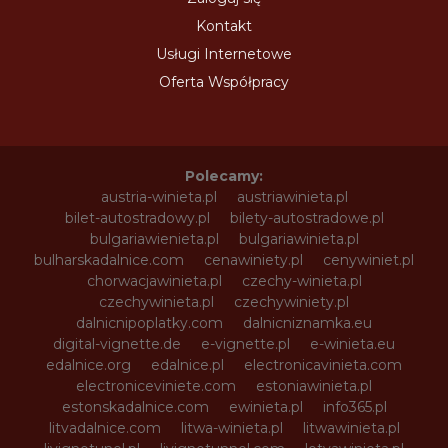
Kontakt
Usługi Internetowe
Oferta Współpracy
Polecamy:
austria-winieta.pl
austriawinieta.pl
bilet-autostradowy.pl
bilety-autostradowe.pl
bulgariawienieta.pl
bulgariawinieta.pl
bulharskadalnice.com
cenawiniety.pl
cenywiniet.pl
chorwacjawinieta.pl
czechy-winieta.pl
czechywinieta.pl
czechywiniety.pl
dalnicnipoplatky.com
dalnicniznamka.eu
digital-vignette.de
e-vignette.pl
e-winieta.eu
edalnice.org
edalnice.pl
electronicavinieta.com
electroniceviniete.com
estoniawinieta.pl
estonskadalnice.com
ewinieta.pl
info365.pl
litvadalnice.com
litwa-winieta.pl
litwawinieta.pl