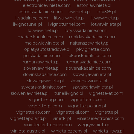
electroniceviniete.com
estoniawinieta.pl
estonskadalnice.com
ewinieta.pl
info365.pl
litvadalnice.com
litwa-winieta.pl
litwawinieta.pl
livignotunel.pl
livignotunnel.com
lotvawinieta.pl
lotwawinieta.pl
lotysskadalnice.com
madarskadalnice.com
moldavskadalnice.com
moldawiawinieta.pl
najtanszewiniety.pl
oplatyautostradowe.pl
pl-vignette.com
polskadalnice.com
rakouskadalnice.com
rumuniawinieta.pl
rumunskadalnice.com
sloveniawinieta.pl
slovenskadalnice.com
slovinskadalnice.com
slowacja-winieta.pl
slowacjawinieta.pl
sloweniawinieta.pl
svycarskadalnice.com
szwajcariawinieta.pl
słoweniawinieta.pl
tunellivigno.pl
vignette-at.com
vignette-bg.com
vignette-cz.com
vignette-pl.com
vignette-poland.pl
vignette-ro.com
vignette-si.com
vignette.pl
vignettepoland.pl
vinetki.pl
vinietaelectronica.com
vinieteelectronice.com
wegrywinieta.pl
winieta-austria.pl
winieta-czechy.pl
winieta-litwa.pl