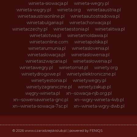
winieta-słowacja.pl
winieta-wegry.pl
winieta-węgry.pl
winieta.org
winietaaustria.pl
winietaaustriaonline.pl
winietaautostradowa.pl
winietabulgaria.pl
winietachorwacja.pl
winietaczechy.pl
winietaestonia.pl
winietalitwa.pl
winietalotwa.pl
winietamoldawia.pl
winietaonline.com
winietapolska.pl
winietarumunia.pl
winietaslovenia.pl
winietaslowacja.pl
winietaslowenia.pl
winietaszwajcaria.pl
winietasłowenia.pl
winietawegry.pl
winietomat.pl
winiety.org
winietydrogowe.pl
winietyelektroniczne.pl
winietyestonia.pl
winietywegry.pl
winietyzagraniczne.pl
winietyzakup.pl
węgry-winieta.pl
xn--sowacja-njb.org.pl
xn--soweniawinieta-gnc.pl
xn--wgry-winieta-4vb.pl
xn--winieta-sowacja-7sc.pl
xn--winieta-wgry-dwb.pl
© 2026 www.czarodziejskislub.pl | powered by FENIQS