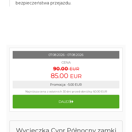
bezpieczeństwa przejazdu.
07.08.2026 - 07.08.2026
CENA
90.00
EUR
85.00
EUR
Promocja
:
-5.00
EUR
Najniższa cena z ostatnich 30 dni przed obniżką:
60.00 EUR
DALEJ
Wycieczka Cypr Północny zamki