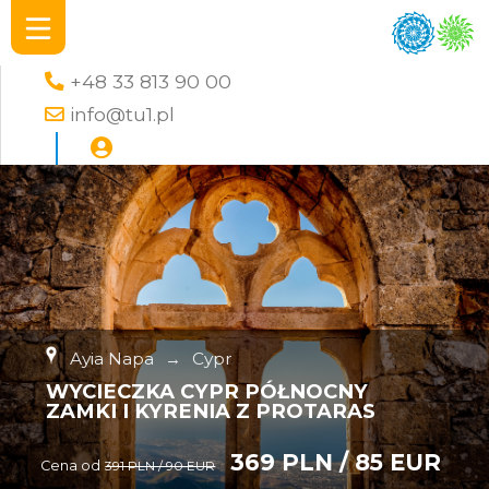
+48 33 813 90 00
info@tu1.pl
Ayia Napa
→
Cypr
WYCIECZKA CYPR PÓŁNOCNY
ZAMKI I KYRENIA Z PROTARAS
369 PLN / 85 EUR
Cena od
391 PLN / 90 EUR