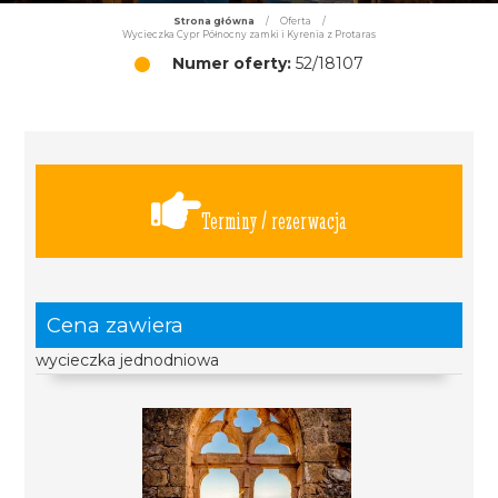
Strona główna
/
Oferta
/
Wycieczka Cypr Północny zamki i Kyrenia z Protaras
Numer oferty:
52/18107
Terminy / rezerwacja
Cena zawiera
wycieczka jednodniowa