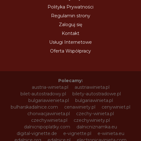
Polityka Prywatności
Regulamin strony
Zaloguj się
Kontakt
Usługi Internetowe
Oferta Współpracy
Polecamy:
austria-winieta.pl
austriawinieta.pl
bilet-autostradowy.pl
bilety-autostradowe.pl
bulgariawienieta.pl
bulgariawinieta.pl
bulharskadalnice.com
cenawiniety.pl
cenywiniet.pl
chorwacjawinieta.pl
czechy-winieta.pl
czechywinieta.pl
czechywiniety.pl
dalnicnipoplatky.com
dalnicniznamka.eu
digital-vignette.de
e-vignette.pl
e-winieta.eu
edalnice.org
edalnice.pl
electronicavinieta.com