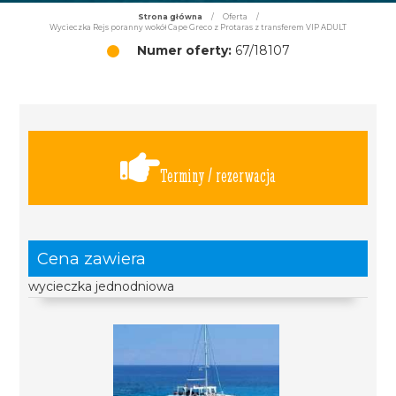
Strona główna
/
Oferta
/
Wycieczka Rejs poranny wokół Cape Greco z Protaras z transferem VIP ADULT
Numer oferty:
67/18107
Terminy / rezerwacja
Cena zawiera
wycieczka jednodniowa