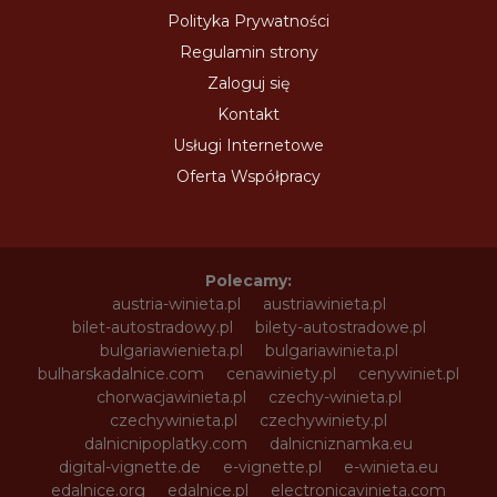
Polityka Prywatności
Regulamin strony
Zaloguj się
Kontakt
Usługi Internetowe
Oferta Współpracy
Polecamy:
austria-winieta.pl
austriawinieta.pl
bilet-autostradowy.pl
bilety-autostradowe.pl
bulgariawienieta.pl
bulgariawinieta.pl
bulharskadalnice.com
cenawiniety.pl
cenywiniet.pl
chorwacjawinieta.pl
czechy-winieta.pl
czechywinieta.pl
czechywiniety.pl
dalnicnipoplatky.com
dalnicniznamka.eu
digital-vignette.de
e-vignette.pl
e-winieta.eu
edalnice.org
edalnice.pl
electronicavinieta.com