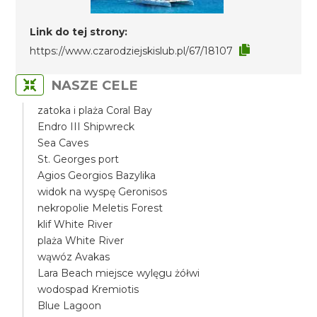
Link do tej strony:
https://www.czarodziejskislub.pl/67/18107
NASZE CELE
zatoka i plaża Coral Bay
Endro III Shipwreck
Sea Caves
St. Georges port
Agios Georgios Bazylika
widok na wyspę Geronisos
nekropolie Meletis Forest
klif White River
plaża White River
wąwóz Avakas
Lara Beach miejsce wylęgu żółwi
wodospad Kremiotis
Blue Lagoon