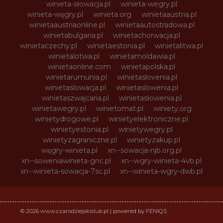
winieta-słowacja.pl
winieta-wegry.pl
winieta-węgry.pl
winieta.org
winietaaustria.pl
winietaaustriaonline.pl
winietaautostradowa.pl
winietabulgaria.pl
winietachorwacja.pl
winietaczechy.pl
winietaestonia.pl
winietalitwa.pl
winietalotwa.pl
winietamoldawia.pl
winietaonline.com
winietapolska.pl
winietarumunia.pl
winietaslovenia.pl
winietaslowacja.pl
winietaslowenia.pl
winietaszwajcaria.pl
winietasłowenia.pl
winietawegry.pl
winietomat.pl
winiety.org
winietydrogowe.pl
winietyelektroniczne.pl
winietyestonia.pl
winietywegry.pl
winietyzagraniczne.pl
winietyzakup.pl
węgry-winieta.pl
xn--sowacja-njb.org.pl
xn--soweniawinieta-gnc.pl
xn--wgry-winieta-4vb.pl
xn--winieta-sowacja-7sc.pl
xn--winieta-wgry-dwb.pl
© 2026 www.czarodziejskislub.pl | powered by FENIQS