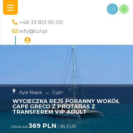
+48 33 813 90 00
info@tu1.pl
Ayia Napa
→
Cypr
WYCIECZKA REJS PORANNY WOKÓŁ
CAPE GRECO Z PROTARAS Z
TRANSFEREM VIP ADULT
369 PLN
/ 85 EUR
Cena od