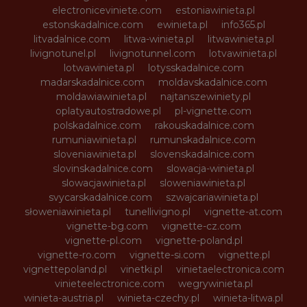
electroniceviniete.com
estoniawinieta.pl
estonskadalnice.com
ewinieta.pl
info365.pl
litvadalnice.com
litwa-winieta.pl
litwawinieta.pl
livignotunel.pl
livignotunnel.com
lotvawinieta.pl
lotwawinieta.pl
lotysskadalnice.com
madarskadalnice.com
moldavskadalnice.com
moldawiawinieta.pl
najtanszewiniety.pl
oplatyautostradowe.pl
pl-vignette.com
polskadalnice.com
rakouskadalnice.com
rumuniawinieta.pl
rumunskadalnice.com
sloveniawinieta.pl
slovenskadalnice.com
slovinskadalnice.com
slowacja-winieta.pl
slowacjawinieta.pl
sloweniawinieta.pl
svycarskadalnice.com
szwajcariawinieta.pl
słoweniawinieta.pl
tunellivigno.pl
vignette-at.com
vignette-bg.com
vignette-cz.com
vignette-pl.com
vignette-poland.pl
vignette-ro.com
vignette-si.com
vignette.pl
vignettepoland.pl
vinetki.pl
vinietaelectronica.com
vinieteelectronice.com
wegrywinieta.pl
winieta-austria.pl
winieta-czechy.pl
winieta-litwa.pl