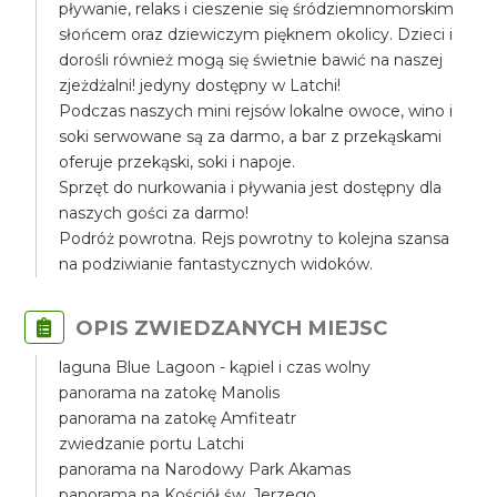
pływanie, relaks i cieszenie się śródziemnomorskim
słońcem oraz dziewiczym pięknem okolicy. Dzieci i
dorośli również mogą się świetnie bawić na naszej
zjeżdżalni! jedyny dostępny w Latchi!
Podczas naszych mini rejsów lokalne owoce, wino i
soki serwowane są za darmo, a bar z przekąskami
oferuje przekąski, soki i napoje.
Sprzęt do nurkowania i pływania jest dostępny dla
naszych gości za darmo!
Podróż powrotna. Rejs powrotny to kolejna szansa
na podziwianie fantastycznych widoków.
OPIS ZWIEDZANYCH MIEJSC
laguna Blue Lagoon - kąpiel i czas wolny
panorama na zatokę Manolis
panorama na zatokę Amfiteatr
zwiedzanie portu Latchi
panorama na Narodowy Park Akamas
panorama na Kościół św. Jerzego