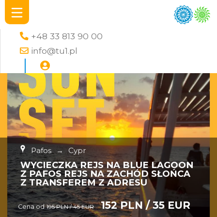
+48 33 813 90 00
info@tu1.pl
Pafos
→
Cypr
WYCIECZKA REJS NA BLUE LAGOON
Z PAFOS REJS NA ZACHÓD SŁOŃCA
Z TRANSFEREM Z ADRESU
152 PLN / 35 EUR
Cena od
195 PLN / 45 EUR