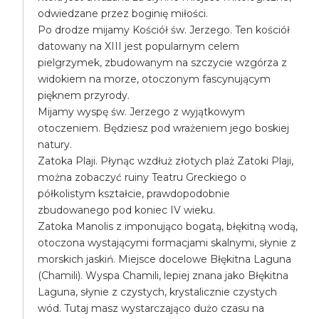
odwiedzane przez boginię miłości.
Po drodze mijamy Kościół św. Jerzego. Ten kościół
datowany na XIII jest popularnym celem
pielgrzymek, zbudowanym na szczycie wzgórza z
widokiem na morze, otoczonym fascynującym
pięknem przyrody.
Mijamy wyspę św. Jerzego z wyjątkowym
otoczeniem. Będziesz pod wrażeniem jego boskiej
natury.
Zatoka Plaji. Płynąc wzdłuż złotych plaż Zatoki Plaji,
można zobaczyć ruiny Teatru Greckiego o
półkolistym kształcie, prawdopodobnie
zbudowanego pod koniec IV wieku.
Zatoka Manolis z imponująco bogatą, błękitną wodą,
otoczona wystającymi formacjami skalnymi, słynie z
morskich jaskiń. Miejsce docelowe Błękitna Laguna
(Chamili). Wyspa Chamili, lepiej znana jako Błękitna
Laguna, słynie z czystych, krystalicznie czystych
wód. Tutaj masz wystarczająco dużo czasu na