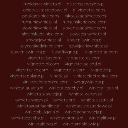
moldawiawinieta.pl
najtanszewiniety.pl
oplatyautostradowe.pl
pl-vignette.com
polskadalnice.com
rakouskadalnice.com
rumuniawinieta.pl
rumunskadalnice.com
sloveniawinieta.pl
slovenskadalnice.com
slovinskadalnice.com
slowacja-winieta.pl
slowacjawinieta.pl
sloweniawinieta.pl
svycarskadalnice.com
szwajcariawinieta.pl
słoweniawinieta.pl
tunellivigno.pl
vignette-at.com
vignette-bg.com
vignette-cz.com
vignette-pl.com
vignette-poland.pl
vignette-ro.com
vignette-si.com
vignette.pl
vignettepoland.pl
vinetki.pl
vinietaelectronica.com
vinieteelectronice.com
wegrywinieta.pl
winieta-austria.pl
winieta-czechy.pl
winieta-litwa.pl
winieta-słowacja.pl
winieta-wegry.pl
winieta-węgry.pl
winieta.org
winietaaustria.pl
winietaaustriaonline.pl
winietaautostradowa.pl
winietabulgaria.pl
winietachorwacja.pl
winietaczechy.pl
winietaestonia.pl
winietalitwa.pl
winietalotwa.pl
winietamoldawia.pl