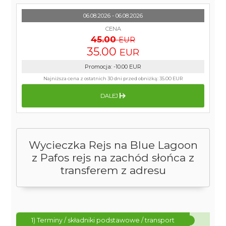
06.08.2026 - 06.08.2026
CENA
45.00
EUR
35.00
EUR
Promocja
:
-10.00
EUR
Najniższa cena z ostatnich 30 dni przed obniżką:
35.00 EUR
DALEJ
Wycieczka Rejs na Blue Lagoon
z Pafos rejs na zachód słońca z
transferem z adresu
1) Terminy / składniki podstawowe / transport