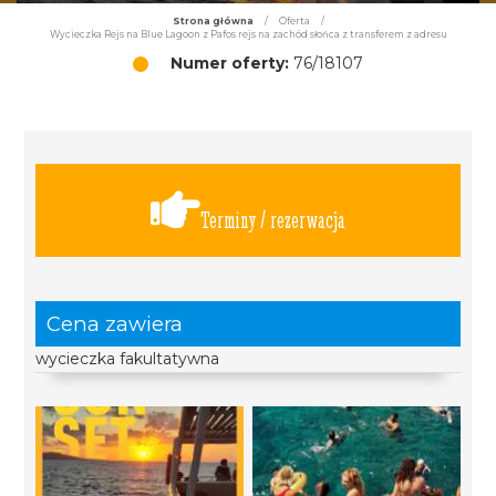
Strona główna
/
Oferta
/
Wycieczka Rejs na Blue Lagoon z Pafos rejs na zachód słońca z transferem z adresu
Numer oferty:
76/18107
Terminy / rezerwacja
Cena zawiera
wycieczka fakultatywna