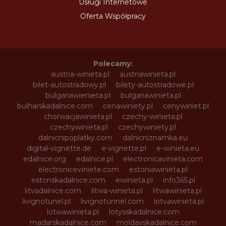
Usługi Internetowe
Oferta Współpracy
Polecamy:
austria-winieta.pl
austriawinieta.pl
bilet-autostradowy.pl
bilety-autostradowe.pl
bulgariawienieta.pl
bulgariawinieta.pl
bulharskadalnice.com
cenawiniety.pl
cenywiniet.pl
chorwacjawinieta.pl
czechy-winieta.pl
czechywinieta.pl
czechywiniety.pl
dalnicnipoplatky.com
dalnicniznamka.eu
digital-vignette.de
e-vignette.pl
e-winieta.eu
edalnice.org
edalnice.pl
electronicavinieta.com
electroniceviniete.com
estoniawinieta.pl
estonskadalnice.com
ewinieta.pl
info365.pl
litvadalnice.com
litwa-winieta.pl
litwawinieta.pl
livignotunel.pl
livignotunnel.com
lotvawinieta.pl
lotwawinieta.pl
lotysskadalnice.com
madarskadalnice.com
moldavskadalnice.com