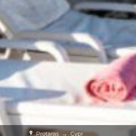
Protaras
→
Cypr