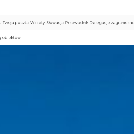
t
Twoja poczta
Winiety
Słowacja
Przewodnik
Delegacje zagraniczn
g obiektów