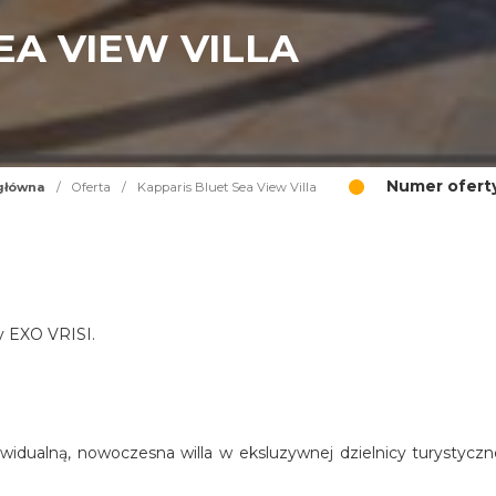
EA VIEW VILLA
Numer oferty
główna
/
Oferta
/
Kapparis Bluet Sea View Villa
cy EXO VRISI.
widualną, nowoczesna willa w eksluzywnej dzielnicy turystyczn