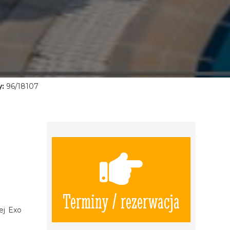
:
96/18107
Terminy / rezerwacja
ej Exo