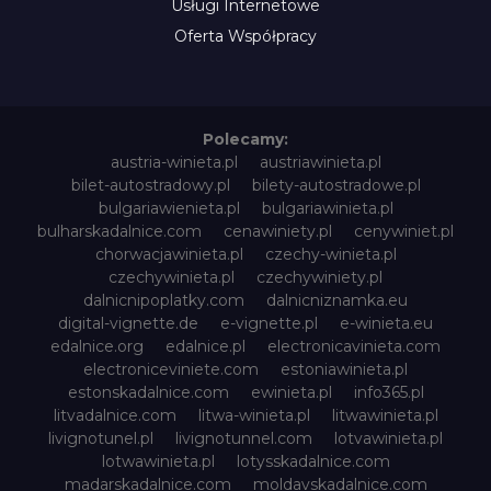
Usługi Internetowe
Oferta Współpracy
Polecamy:
austria-winieta.pl
austriawinieta.pl
bilet-autostradowy.pl
bilety-autostradowe.pl
bulgariawienieta.pl
bulgariawinieta.pl
bulharskadalnice.com
cenawiniety.pl
cenywiniet.pl
chorwacjawinieta.pl
czechy-winieta.pl
czechywinieta.pl
czechywiniety.pl
dalnicnipoplatky.com
dalnicniznamka.eu
digital-vignette.de
e-vignette.pl
e-winieta.eu
edalnice.org
edalnice.pl
electronicavinieta.com
electroniceviniete.com
estoniawinieta.pl
estonskadalnice.com
ewinieta.pl
info365.pl
litvadalnice.com
litwa-winieta.pl
litwawinieta.pl
livignotunel.pl
livignotunnel.com
lotvawinieta.pl
lotwawinieta.pl
lotysskadalnice.com
madarskadalnice.com
moldavskadalnice.com