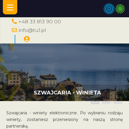
+48 33 813 90 00
info@tu1.pl
SZWAJCARIA - WINIETA
A
A
A
Szwajcaria - winiety elektroniczne. Po wybraniu rodzaju
winiety, zostaniesz przeniesiony na naszą stronę
partnerską.