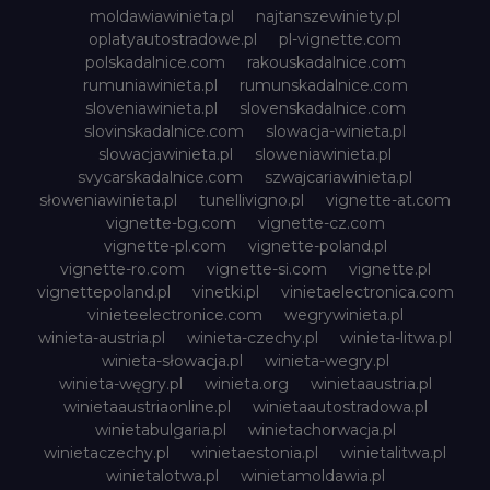
moldawiawinieta.pl
najtanszewiniety.pl
oplatyautostradowe.pl
pl-vignette.com
polskadalnice.com
rakouskadalnice.com
rumuniawinieta.pl
rumunskadalnice.com
sloveniawinieta.pl
slovenskadalnice.com
slovinskadalnice.com
slowacja-winieta.pl
slowacjawinieta.pl
sloweniawinieta.pl
svycarskadalnice.com
szwajcariawinieta.pl
słoweniawinieta.pl
tunellivigno.pl
vignette-at.com
vignette-bg.com
vignette-cz.com
vignette-pl.com
vignette-poland.pl
vignette-ro.com
vignette-si.com
vignette.pl
vignettepoland.pl
vinetki.pl
vinietaelectronica.com
vinieteelectronice.com
wegrywinieta.pl
winieta-austria.pl
winieta-czechy.pl
winieta-litwa.pl
winieta-słowacja.pl
winieta-wegry.pl
winieta-węgry.pl
winieta.org
winietaaustria.pl
winietaaustriaonline.pl
winietaautostradowa.pl
winietabulgaria.pl
winietachorwacja.pl
winietaczechy.pl
winietaestonia.pl
winietalitwa.pl
winietalotwa.pl
winietamoldawia.pl