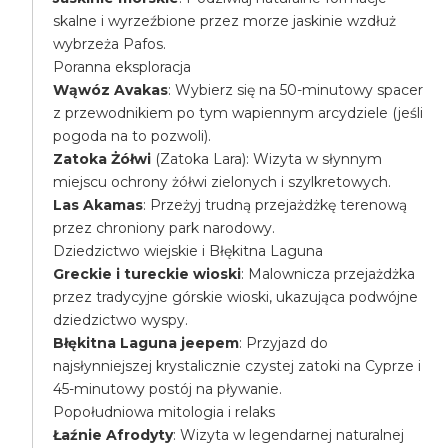
skalne i wyrzeźbione przez morze jaskinie wzdłuż
wybrzeża Pafos.
Poranna eksploracja
Wąwóz Avakas
: Wybierz się na 50-minutowy spacer
z przewodnikiem po tym wapiennym arcydziele (jeśli
pogoda na to pozwoli).
Zatoka Żółwi
(Zatoka Lara): Wizyta w słynnym
miejscu ochrony żółwi zielonych i szylkretowych.
Las Akamas
: Przeżyj trudną przejażdżkę terenową
przez chroniony park narodowy.
Dziedzictwo wiejskie i Błękitna Laguna
Greckie i tureckie wioski
: Malownicza przejażdżka
przez tradycyjne górskie wioski, ukazująca podwójne
dziedzictwo wyspy.
Błękitna Laguna jeepem
: Przyjazd do
najsłynniejszej krystalicznie czystej zatoki na Cyprze i
45-minutowy postój na pływanie.
Popołudniowa mitologia i relaks
Łaźnie Afrodyty
: Wizyta w legendarnej naturalnej