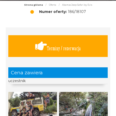
Strona główna
/
Oferta
/
Akamas Jeep Safari by Evis
Numer oferty:
186/18107
Terminy / rezerwacja
Cena zawiera
uczestnik