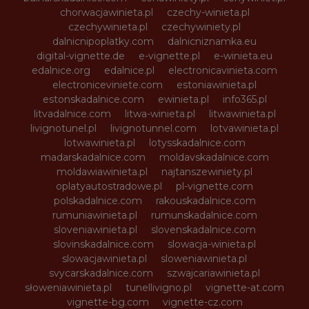
chorwacjawinieta.pl
czechy-winieta.pl
czechywinieta.pl
czechywiniety.pl
dalnicnipoplatky.com
dalnicniznamka.eu
digital-vignette.de
e-vignette.pl
e-winieta.eu
edalnice.org
edalnice.pl
electronicavinieta.com
electroniceviniete.com
estoniawinieta.pl
estonskadalnice.com
ewinieta.pl
info365.pl
litvadalnice.com
litwa-winieta.pl
litwawinieta.pl
livignotunel.pl
livignotunnel.com
lotvawinieta.pl
lotwawinieta.pl
lotysskadalnice.com
madarskadalnice.com
moldavskadalnice.com
moldawiawinieta.pl
najtanszewiniety.pl
oplatyautostradowe.pl
pl-vignette.com
polskadalnice.com
rakouskadalnice.com
rumuniawinieta.pl
rumunskadalnice.com
sloveniawinieta.pl
slovenskadalnice.com
slovinskadalnice.com
slowacja-winieta.pl
slowacjawinieta.pl
sloweniawinieta.pl
svycarskadalnice.com
szwajcariawinieta.pl
słoweniawinieta.pl
tunellivigno.pl
vignette-at.com
vignette-bg.com
vignette-cz.com