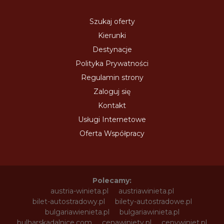
Szukaj oferty
Kierunki
Destynacje
Polityka Prywatności
Regulamin strony
Zaloguj się
Kontakt
Usługi Internetowe
Oferta Współpracy
Polecamy:
austria-winieta.pl
austriawinieta.pl
bilet-autostradowy.pl
bilety-autostradowe.pl
bulgariawienieta.pl
bulgariawinieta.pl
bulharskadalnice.com
cenawiniety.pl
cenywiniet.pl