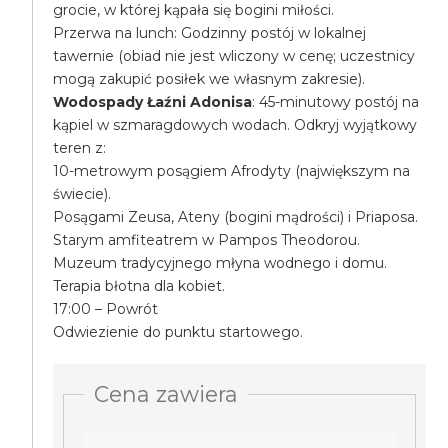
grocie, w której kąpała się bogini miłości.
Przerwa na lunch: Godzinny postój w lokalnej
tawernie (obiad nie jest wliczony w cenę; uczestnicy
mogą zakupić posiłek we własnym zakresie).
Wodospady Łaźni Adonisa
: 45-minutowy postój na
kąpiel w szmaragdowych wodach. Odkryj wyjątkowy
teren z:
10-metrowym posągiem Afrodyty (największym na
świecie).
Posągami Zeusa, Ateny (bogini mądrości) i Priaposa.
Starym amfiteatrem w Pampos Theodorou.
Muzeum tradycyjnego młyna wodnego i domu.
Terapia błotna dla kobiet.
17:00 – Powrót
Odwiezienie do punktu startowego.
Cena zawiera