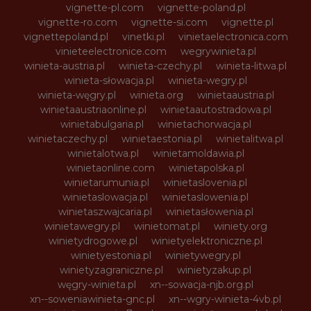
vignette-pl.com
vignette-poland.pl
vignette-ro.com
vignette-si.com
vignette.pl
vignettepoland.pl
vinetki.pl
vinietaelectronica.com
vinieteelectronice.com
wegrywinieta.pl
winieta-austria.pl
winieta-czechy.pl
winieta-litwa.pl
winieta-słowacja.pl
winieta-wegry.pl
winieta-węgry.pl
winieta.org
winietaaustria.pl
winietaaustriaonline.pl
winietaautostradowa.pl
winietabulgaria.pl
winietachorwacja.pl
winietaczechy.pl
winietaestonia.pl
winietalitwa.pl
winietalotwa.pl
winietamoldawia.pl
winietaonline.com
winietapolska.pl
winietarumunia.pl
winietaslovenia.pl
winietaslowacja.pl
winietaslowenia.pl
winietaszwajcaria.pl
winietasłowenia.pl
winietawegry.pl
winietomat.pl
winiety.org
winietydrogowe.pl
winietyelektroniczne.pl
winietyestonia.pl
winietywegry.pl
winietyzagraniczne.pl
winietyzakup.pl
węgry-winieta.pl
xn--sowacja-njb.org.pl
xn--soweniawinieta-gnc.pl
xn--wgry-winieta-4vb.pl