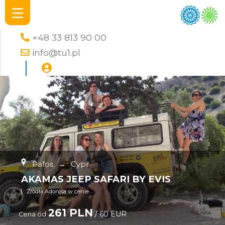
+48 33 813 90 00
info@tu1.pl
Pafos
→
Cypr
AKAMAS JEEP SAFARI BY EVIS
Źródła Adonisa w cenie
261 PLN
/ 60 EUR
Cena od