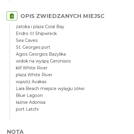
OPIS ZWIEDZANYCH MIEJSC
zatoka i plaża Coral Bay
Endro III Shipwreck
Sea Caves
St. Georges port
Agios Georgios Bazylika
widok na wyspę Geronisos
klif White River
plaża White River
wąwóz Avakas
Lara Beach miejsce wylęgu żółwi
Blue Lagoon
łaźnie Adonisa
port Latchi
NOTA