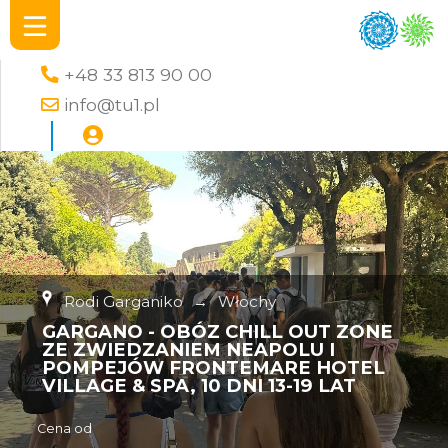
+48 33 813 90 00
info@tu1.pl
Rodi Garganiko
→
Włochy
GARGANO - OBÓZ CHILL OUT ZONE
ZE ZWIEDZANIEM NEAPOLU I
POMPEJÓW FRONTEMARE HOTEL
VILLAGE & SPA, 10 DNI 13-19 LAT
Cena od