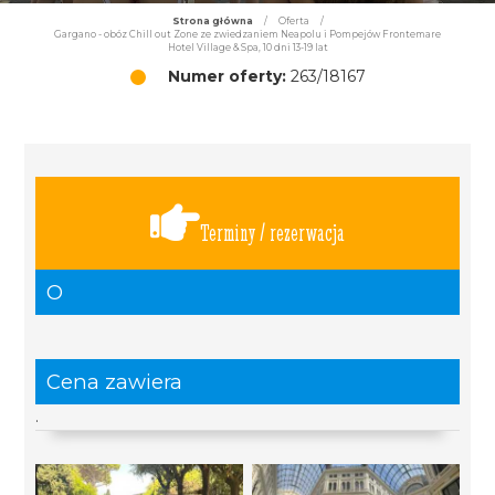
Strona główna
/
Oferta
/
Gargano - obóz Chill out Zone ze zwiedzaniem Neapolu i Pompejów Frontemare
Hotel Village & Spa, 10 dni 13-19 lat
Numer oferty:
263/18167
Terminy / rezerwacja
O
Cena zawiera
.