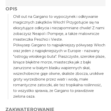
OPIS
Chill out na Gargano to wypoczynek i odkrywanie
magicznych zakątków Włoch! Przygotujcie się na
ekscytujące odkrycia i niezapomniane chwile! Z nami
zobaczysz Neapol i Pompeje, a także malownicze
miasteczka Peschici i Vieste.
Półwysep Gargano to najpiękniejszy półwysep Włoch
oraz jeden z najpiękniejszych w Europie - nazwany
"ostrogą włoskiego buta". Piaszczyste, szerokie plaże,
lśniące błękitne morze, miasteczka jak z bajki
zanurzone w białym blasku wapiennych skał,
wszechobecne gaje oliwne, skaliste zbocza, urokliwe
groty wyrzeźbione przez wiatr i wodę, małe
romantyczne zatoczki, ale też tropikalna roślinność,
to wszystko sprawia, że Gargano to prawdziwie
zielona oaza.
ZAKWATEROWANIE