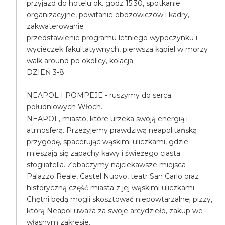
przyjazd do hotelu ok. godz 15:30, spotkanie
organizacyjne, powitanie obozowiczów i kadry,
zakwaterowanie
przedstawienie programu letniego wypoczynku i
wycieczek fakultatywnych, pierwsza kąpiel w morzy
walk around po okolicy, kolacja
DZIEŃ 3-8
NEAPOL I POMPEJE - ruszymy do serca
południowych Włoch.
NEAPOL, miasto, które urzeka swoją energią i
atmosferą. Przeżyjemy prawdziwą neapolitańską
przygodę, spacerując wąskimi uliczkami, gdzie
mieszają się zapachy kawy i świeżego ciasta
sfogliatella. Zobaczymy najciekawsze miejsca
Palazzo Reale, Castel Nuovo, teatr San Carlo oraz
historyczną część miasta z jej wąskimi uliczkami.
Chętni będą mogli skosztować niepowtarzalnej pizzy,
którą Neapol uważa za swoje arcydzieło, zakup we
własnym zakresie.