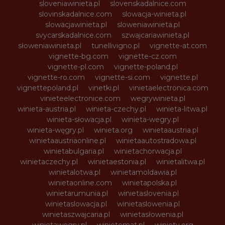
sloveniawinieta.pl
slovenskadalnice.com
slovinskadalnice.com
slowacja-winieta.pl
slowacjawinieta.pl
sloweniawinieta.pl
svycarskadalnice.com
szwajcariawinieta.pl
słoweniawinieta.pl
tunellivigno.pl
vignette-at.com
vignette-bg.com
vignette-cz.com
vignette-pl.com
vignette-poland.pl
vignette-ro.com
vignette-si.com
vignette.pl
vignettepoland.pl
vinetki.pl
vinietaelectronica.com
vinieteelectronice.com
wegrywinieta.pl
winieta-austria.pl
winieta-czechy.pl
winieta-litwa.pl
winieta-słowacja.pl
winieta-wegry.pl
winieta-węgry.pl
winieta.org
winietaaustria.pl
winietaaustriaonline.pl
winietaautostradowa.pl
winietabulgaria.pl
winietachorwacja.pl
winietaczechy.pl
winietaestonia.pl
winietalitwa.pl
winietalotwa.pl
winietamoldawia.pl
winietaonline.com
winietapolska.pl
winietarumunia.pl
winietaslovenia.pl
winietaslowacja.pl
winietaslowenia.pl
winietaszwajcaria.pl
winietasłowenia.pl