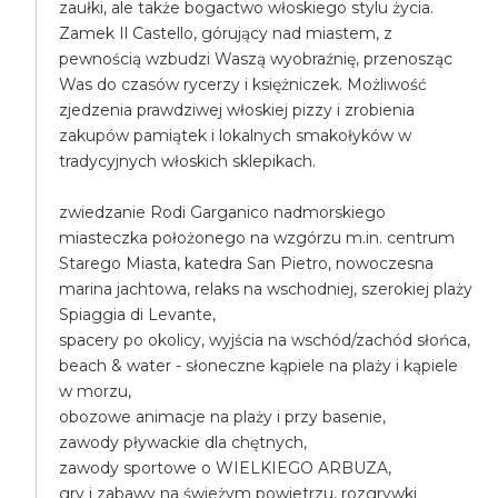
zaułki, ale także bogactwo włoskiego stylu życia.
Zamek Il Castello, górujący nad miastem, z
pewnością wzbudzi Waszą wyobraźnię, przenosząc
Was do czasów rycerzy i księżniczek. Możliwość
zjedzenia prawdziwej włoskiej pizzy i zrobienia
zakupów pamiątek i lokalnych smakołyków w
tradycyjnych włoskich sklepikach.
zwiedzanie Rodi Garganico nadmorskiego
miasteczka położonego na wzgórzu m.in. centrum
Starego Miasta, katedra San Pietro, nowoczesna
marina jachtowa, relaks na wschodniej, szerokiej plaży
Spiaggia di Levante,
spacery po okolicy, wyjścia na wschód/zachód słońca,
beach & water - słoneczne kąpiele na plaży i kąpiele
w morzu,
obozowe animacje na plaży i przy basenie,
zawody pływackie dla chętnych,
zawody sportowe o WIELKIEGO ARBUZA,
gry i zabawy na świeżym powietrzu, rozgrywki