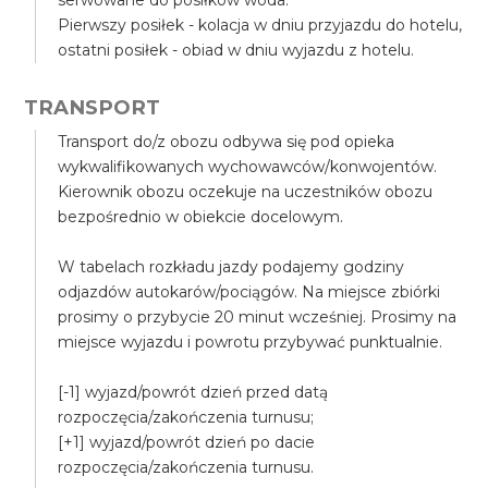
serwowane do posiłków woda.
Pierwszy posiłek - kolacja w dniu przyjazdu do hotelu,
ostatni posiłek - obiad w dniu wyjazdu z hotelu.
TRANSPORT
Transport do/z obozu odbywa się pod opieka
wykwalifikowanych wychowawców/konwojentów.
Kierownik obozu oczekuje na uczestników obozu
bezpośrednio w obiekcie docelowym.
W tabelach rozkładu jazdy podajemy godziny
odjazdów autokarów/pociągów. Na miejsce zbiórki
prosimy o przybycie 20 minut wcześniej. Prosimy na
miejsce wyjazdu i powrotu przybywać punktualnie.
[-1] wyjazd/powrót dzień przed datą
rozpoczęcia/zakończenia turnusu;
[+1] wyjazd/powrót dzień po dacie
rozpoczęcia/zakończenia turnusu.