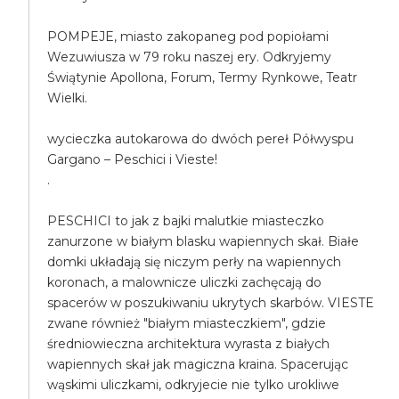
POMPEJE, miasto zakopaneg pod popiołami
Wezuwiusza w 79 roku naszej ery. Odkryjemy
Świątynie Apollona, Forum, Termy Rynkowe, Teatr
Wielki.
wycieczka autokarowa do dwóch pereł Półwyspu
Gargano – Peschici i Vieste!
.
PESCHICI to jak z bajki malutkie miasteczko
zanurzone w białym blasku wapiennych skał. Białe
domki układają się niczym perły na wapiennych
koronach, a malownicze uliczki zachęcają do
spacerów w poszukiwaniu ukrytych skarbów. VIESTE
zwane również "białym miasteczkiem", gdzie
średniowieczna architektura wyrasta z białych
wapiennych skał jak magiczna kraina. Spacerując
wąskimi uliczkami, odkryjecie nie tylko urokliwe