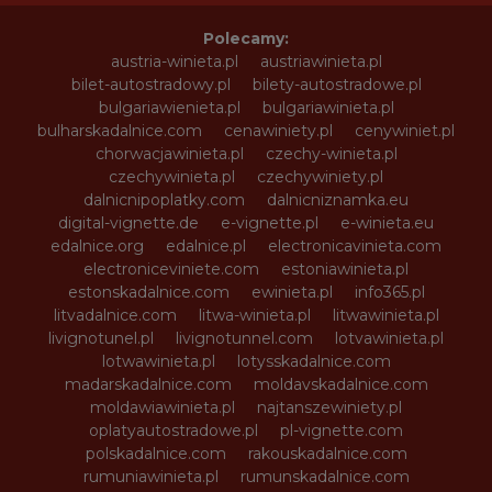
Polecamy:
austria-winieta.pl
austriawinieta.pl
bilet-autostradowy.pl
bilety-autostradowe.pl
bulgariawienieta.pl
bulgariawinieta.pl
bulharskadalnice.com
cenawiniety.pl
cenywiniet.pl
chorwacjawinieta.pl
czechy-winieta.pl
czechywinieta.pl
czechywiniety.pl
dalnicnipoplatky.com
dalnicniznamka.eu
digital-vignette.de
e-vignette.pl
e-winieta.eu
edalnice.org
edalnice.pl
electronicavinieta.com
electroniceviniete.com
estoniawinieta.pl
estonskadalnice.com
ewinieta.pl
info365.pl
litvadalnice.com
litwa-winieta.pl
litwawinieta.pl
livignotunel.pl
livignotunnel.com
lotvawinieta.pl
lotwawinieta.pl
lotysskadalnice.com
madarskadalnice.com
moldavskadalnice.com
moldawiawinieta.pl
najtanszewiniety.pl
oplatyautostradowe.pl
pl-vignette.com
polskadalnice.com
rakouskadalnice.com
rumuniawinieta.pl
rumunskadalnice.com