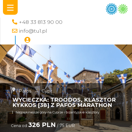
+48 33 813 90 00
info@tu1.pl
Pafos
→
Cypr
WYCIECZKA: TROODOS, KLASZTOR
KYKKOS [38] Z PAFOS MARATHON
Najpiękniejsze góry na Cyprze i bizantyjskie klasztory
326 PLN
/ 75 EUR
Cena od