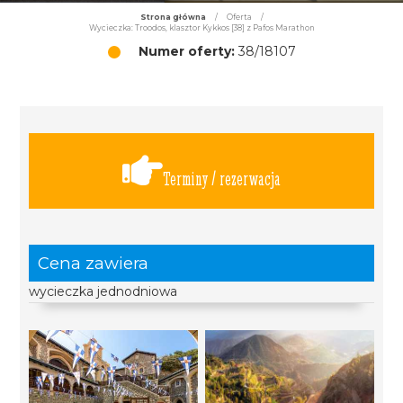
Strona główna
/
Oferta
/
Wycieczka: Troodos, klasztor Kykkos [38] z Pafos Marathon
Numer oferty:
38/18107
Terminy / rezerwacja
Cena zawiera
wycieczka jednodniowa