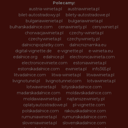
Polecamy:
austria-winieta.pl
austriawinieta.pl
bilet-autostradowy.pl
bilety-autostradowe.pl
bulgariawienieta.pl
bulgariawinieta.pl
bulharskadalnice.com
cenawiniety.pl
cenywiniet.pl
chorwacjawinieta.pl
czechy-winieta.pl
czechywinieta.pl
czechywiniety.pl
dalnicnipoplatky.com
dalnicniznamka.eu
digital-vignette.de
e-vignette.pl
e-winieta.eu
edalnice.org
edalnice.pl
electronicavinieta.com
electroniceviniete.com
estoniawinieta.pl
estonskadalnice.com
ewinieta.pl
info365.pl
litvadalnice.com
litwa-winieta.pl
litwawinieta.pl
livignotunel.pl
livignotunnel.com
lotvawinieta.pl
lotwawinieta.pl
lotysskadalnice.com
madarskadalnice.com
moldavskadalnice.com
moldawiawinieta.pl
najtanszewiniety.pl
oplatyautostradowe.pl
pl-vignette.com
polskadalnice.com
rakouskadalnice.com
rumuniawinieta.pl
rumunskadalnice.com
sloveniawinieta.pl
slovenskadalnice.com