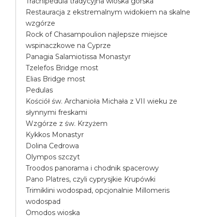
Trachipedula tradycyjna wioska górska
Restauracja z ekstremalnym widokiem na skalne
wzgórze
Rock of Chasampoulion najlepsze miejsce
wspinaczkowe na Cyprze
Panagia Salamiotissa Monastyr
Tzelefos Bridge most
Elias Bridge most
Pedulas
Kościół św. Archanioła Michała z VII wieku ze
słynnymi freskami
Wzgórze z św. Krzyżem
Kykkos Monastyr
Dolina Cedrowa
Olympos szczyt
Troodos panorama i chodnik spacerowy
Pano Platres, czyli cyprysjkie Krupówki
Trimiklini wodospad, opcjonalnie Millomeris
wodospad
Omodos wioska