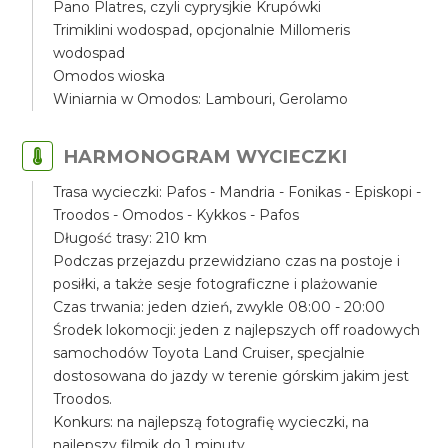
Pano Platres, czyli cyprysjkie Krupówki
Trimiklini wodospad, opcjonalnie Millomeris
wodospad
Omodos wioska
Winiarnia w Omodos: Lambouri, Gerolamo
HARMONOGRAM WYCIECZKI
Trasa wycieczki: Pafos - Mandria - Fonikas - Episkopi -
Troodos - Omodos - Kykkos - Pafos
Długość trasy: 210 km
Podczas przejazdu przewidziano czas na postoje i
posiłki, a także sesje fotograficzne i plażowanie
Czas trwania: jeden dzień, zwykle 08:00 - 20:00
Środek lokomocji: jeden z najlepszych off roadowych
samochodów Toyota Land Cruiser, specjalnie
dostosowana do jazdy w terenie górskim jakim jest
Troodos.
Konkurs: na najlepszą fotografię wycieczki, na
najlepszy filmik do 1 minuty.