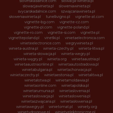
slovinskadalnice.com
slowacja-winieta.pl
slowacjawinieta.pl
sloweniawinieta.pl
svycarskadalnice.com
szwajcariawinieta.pl
słoweniawinieta.pl
tunellivigno.pl
vignette-at.com
vignette-bg.com
vignette-cz.com
vignette-pl.com
vignette-poland.pl
vignette-ro.com
vignette-si.com
vignette.pl
vignettepoland.pl
vinetki.pl
vinietaelectronica.com
vinieteelectronice.com
wegrywinieta.pl
winieta-austria.pl
winieta-czechy.pl
winieta-litwa.pl
winieta-słowacja.pl
winieta-wegry.pl
winieta-węgry.pl
winieta.org
winietaaustria.pl
winietaaustriaonline.pl
winietaautostradowa.pl
winietabulgaria.pl
winietachorwacja.pl
winietaczechy.pl
winietaestonia.pl
winietalitwa.pl
winietalotwa.pl
winietamoldawia.pl
winietaonline.com
winietapolska.pl
winietarumunia.pl
winietaslovenia.pl
winietaslowacja.pl
winietaslowenia.pl
winietaszwajcaria.pl
winietasłowenia.pl
winietawegry.pl
winietomat.pl
winiety.org
winietydrogowe.pl
winietyelektroniczne.pl