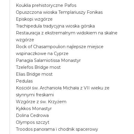
Kouklia prehistoryczne Pafos
Opuszczona wioska Templariuszy Fonikas
Episkopi wzgórze
Trachipedula tradycyjna wioska górska
Restauracja z ekstremalnym widokiem na skalne
wzgórze
Rock of Chasampoulion najlepsze miejsce
wspinaczkowe na Cyprze
Panagia Salamiotissa Monastyr
Tzelefos Bridge most
Elias Bridge most
Pedulas
Kościół św. Archanioła Michała z VII wieku ze
słynnymi freskami
Wzgórze z św. Krzyżem
Kykkos Monastyr
Dolina Cedrowa
Olympos szczyt
Troodos panorama i chodnik spacerowy