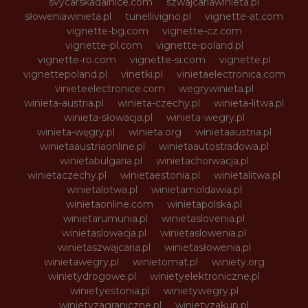
svycarskadalnice.com
szwajcariawinieta.pl
słoweniawinieta.pl
tunellivigno.pl
vignette-at.com
vignette-bg.com
vignette-cz.com
vignette-pl.com
vignette-poland.pl
vignette-ro.com
vignette-si.com
vignette.pl
vignettepoland.pl
vinetki.pl
vinietaelectronica.com
vinieteelectronice.com
wegrywinieta.pl
winieta-austria.pl
winieta-czechy.pl
winieta-litwa.pl
winieta-słowacja.pl
winieta-wegry.pl
winieta-węgry.pl
winieta.org
winietaaustria.pl
winietaaustriaonline.pl
winietaautostradowa.pl
winietabulgaria.pl
winietachorwacja.pl
winietaczechy.pl
winietaestonia.pl
winietalitwa.pl
winietalotwa.pl
winietamoldawia.pl
winietaonline.com
winietapolska.pl
winietarumunia.pl
winietaslovenia.pl
winietaslowacja.pl
winietaslowenia.pl
winietaszwajcaria.pl
winietasłowenia.pl
winietawegry.pl
winietomat.pl
winiety.org
winietydrogowe.pl
winietyelektroniczne.pl
winietyestonia.pl
winietywegry.pl
winietyzagraniczne.pl
winietyzakup.pl