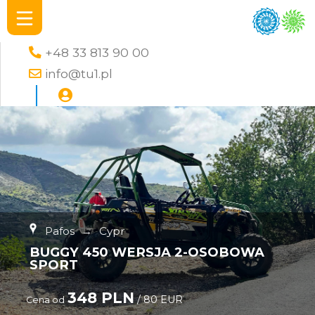
+48 33 813 90 00
info@tu1.pl
Pafos
→
Cypr
BUGGY 450 WERSJA 2-OSOBOWA
SPORT
348 PLN
/ 80 EUR
Cena od