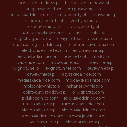
bilet-autostradowy.pl
bilety-autostradowe.pl
bulgariawienieta.pl
bulgariawinieta.pl
bulharskadalnice.com
cenawiniety.pl
cenywiniet.pl
chorwacjawinieta.pl
czechy-winieta.pl
czechywinieta.pl
czechywiniety.pl
dalnicnipoplatky.com
dalnicniznamka.eu
digital-vignette.de
e-vignette.pl
e-winieta.eu
edalnice.org
edalnice.pl
electronicavinieta.com
electroniceviniete.com
estoniawinieta.pl
estonskadalnice.com
ewinieta.pl
info365.pl
litvadalnice.com
litwa-winieta.pl
litwawinieta.pl
livignotunel.pl
livignotunnel.com
lotvawinieta.pl
lotwawinieta.pl
lotysskadalnice.com
madarskadalnice.com
moldavskadalnice.com
moldawiawinieta.pl
najtanszewiniety.pl
oplatyautostradowe.pl
pl-vignette.com
polskadalnice.com
rakouskadalnice.com
rumuniawinieta.pl
rumunskadalnice.com
sloveniawinieta.pl
slovenskadalnice.com
slovinskadalnice.com
slowacja-winieta.pl
slowacjawinieta.pl
sloweniawinieta.pl