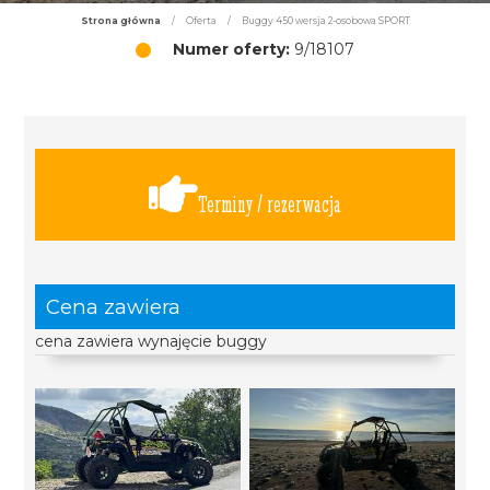
Strona główna
/
Oferta
/
Buggy 450 wersja 2-osobowa SPORT
Numer oferty:
9/18107
Terminy / rezerwacja
Cena zawiera
cena zawiera wynajęcie buggy